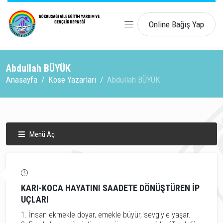
Online Bağış Yap
Abdullah BÜYÜK
Anasayfa
Köse Yazarlari
Abdullah BÜYÜK
Menü Aç
KARI-KOCA HAYATINI SAADETE DÖNÜŞTÜREN İP
UÇLARI
1. İnsan ekmekle doyar, emekle büyür, sevgiyle yaşar.