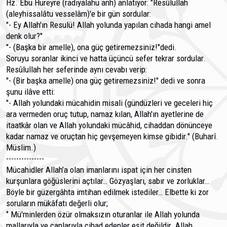
Hz. Ebu Hüreyre (radıyalahu anh) anlatıyor: "Resûlullah
(aleyhissalâtu vesselâm)'e bir gün sordular:
"- Ey Allah'ın Resulü! Allah yolunda yapılan cihada hangi amel
denk olur?"
"- (Başka bir amelle), ona güç getiremezsiniz!"dedi.
Soruyu soranlar ikinci ve hatta üçüncü sefer tekrar sordular.
Resûlullah her seferinde aynı cevabı verip:
"- (Bir başka amelle) ona güç getiremezsiniz!" dedi ve sonra
şunu ilâve etti:
"- Allah yolundaki mücahidin misali (gündüzleri ve geceleri hiç
ara vermeden oruç tutup, namaz kılan, Allah'ın ayetlerine de
itaatkâr olan ve Allah yolundaki mücâhid, cihaddan dönünceye
kadar namaz ve oruçtan hiç gevşemeyen kimse gibidir." (Buharî.
Müslim.)
---------------
Mücahidler Allah’a olan imanlarını ispat için her cinsten
kurşunlara göğüslerini açtılar… Gözyaşları, sabır ve zorluklar…
Böyle bir güzergâhta imtihan edilmek istediler… Elbette ki zor
soruların mükâfatı değerli olur;
‘’ Mü'minlerden özür olmaksızın oturanlar ile Allah yolunda
mallarıyla ve canlarıyla cihad edenler eşit değildir. Allah