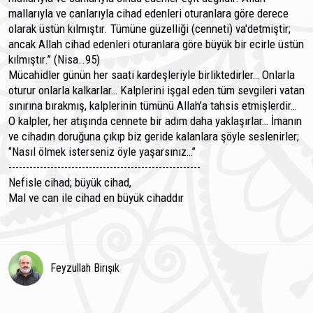
mallarıyla ve canlarıyla cihad edenleri oturanlara göre derece
olarak üstün kılmıştır. Tümüne güzelliği (cenneti) va'detmiştir;
ancak Allah cihad edenleri oturanlara göre büyük bir ecirle üstün
kılmıştır.’’ (Nisa..95)
Mücahidler günün her saati kardeşleriyle birliktedirler… Onlarla
oturur onlarla kalkarlar… Kalplerini işgal eden tüm sevgileri vatan
sınırına bırakmış, kalplerinin tümünü Allah’a tahsis etmişlerdir…
O kalpler, her atışında cennete bir adım daha yaklaşırlar… İmanın
ve cihadın doruğuna çıkıp biz geride kalanlara şöyle seslenirler;
‘’Nasıl ölmek isterseniz öyle yaşarsınız…’’
-------------------------------------------------------
Nefisle cihad; büyük cihad,
Mal ve can ile cihad en büyük cihaddır
Feyzullah Birışık