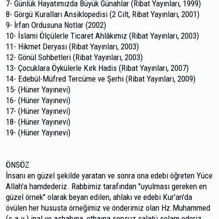
7- Günlük Hayatımızda Büyük Günahlar (Ribat Yayınları, 1999)
8- Görgü Kuralları Ansiklopedisi (2 Cilt, Ribat Yayınları, 2001)
9- İrfan Ordusuna Notlar (2002)
10- İslami Ölçülerle Ticaret Ahlâkımız (Ribat Yayınları, 2003)
11- Hikmet Deryası (Ribat Yayınları, 2003)
12- Gönül Sohbetleri (Ribat Yayınları, 2003)
13- Çocuklara Öykülerle Kırk Hadis (Ribat Yayınları, 2007)
14- Edebül-Müfred Tercüme ve Şerhi (Ribat Yayınları, 2009)
15- (Hüner Yayınevi)
16- (Hüner Yayınevi)
17- (Hüner Yayınevi)
18- (Hüner Yayınevi)
19- (Hüner Yayınevi)
ÖNSÖZ
İnsanı en güzel şekilde yaratan ve sonra ona edebi öğreten Yüce
Allah'a hamdederiz. Rabbimiz tarafından "uyulması gereken en
güzel örnek" olarak beyan edilen, ahlakı ve edebi Kur'an'da
övülen her hususta örneğimiz ve önderimiz olan Hz.Muhammed
(s.a.v.) inal ve ashabına, etbaına son­suz salatü selam ederiz.