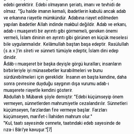
edebi gerektirir. Edebi olmayanın şeriatı, imanı ve tevhidi de
olmaz. "Şu halde imanın kemali, ibadetlerin kabulü ancak adab
ve erkanına riayetle mümkündür. Ada­bına riayet edilmeden
yapılan ibadetler Allah indinde mak­bul değildir. Adab ve erkanı,
adab-ı muaşereti bir ayrıntı gi­bi görmemeli, gereken önemi
vermeli, İslam dininin en ay­rıntı gibi görünen en küçük meselesi
bile uygulanmalıdır. Kelâmullah baştan başa edeptir. Rasülullah
(s.a.v.)'in sîreti ve sünneti tümüyle edeptir, İslam dini edep
dinidir.
Âdâb-ı muaşeret bir başka deyişle görgü kuralları; insanların
birbirleriyle iyi münasebetler kurabilmeleri ve bu­nu
sürdürebilmeleri için gereklidir. İnsanın en başta kendine, daha
sonra çevresine duyduğu saygının dışa vurumu adab-ı
muaşerete riayetle kendini gösterir.
Abdullah b.Mübarek şöyle demiştir: "Edebi küçüm­seyip önem
vermeyen, sünnetlerden mahrumiyetle ceza­landırılır. Sünnetleri
küçümseyen, farzlardan fire vermeye başlar. Farzları
küçümseyen, marifet-i İlahiden mahrum olur."
"Kul, taatı sayesinde cennete, taatındaki edeb saye­sinde de
rıza-i Bâri'ye kavuşur."[7]