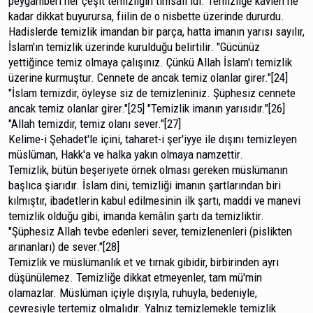
peygamberi her çeşit temizliğin timsali idi. Temizliğe kavlen ne
kadar dikkat buyurursa, fiilin de o nisbette üzerinde dururdu.
Hadislerde temizlik imandan bir parça, hatta imanın yarısı sayılır,
İslam'ın temizlik üzerinde kurulduğu belirtilir. "Gücünüz
yettiğince temiz olmaya çalı­şınız. Çünkü Allah İslam'ı temizlik
üzerine kurmuştur. Cen­nete de ancak temiz olanlar girer."[24]
"İslam temizdir, öyleyse siz de temizleniniz. Şüphesiz cennete
ancak temiz olanlar gi­rer."[25] "Temizlik imanın yarısıdır."[26]
"Allah temizdir, temiz ola­nı sever."[27]
Kelime-i Şehadet'le içini, taharet-i şer'iyye ile dışını temizleyen
müslüman, Hakk'a ve halka yakın olmaya nam­zettir.
Temizlik, bütün beşeriyete örnek olması gereken müslümanın
başlıca şiarıdır. İslam dini, temizliği imanın şartlarından biri
kılmıştır, ibadetlerin kabul edilmesinin ilk şartı, maddi ve manevi
temizlik olduğu gibi, imanda kemâ­lin şartı da temizliktir.
"Şüphesiz Allah tevbe edenleri sever, temizlenenleri (pislikten
arınanları) de sever."[28]
Temizlik ve müslümanlık et ve tırnak gibidir, birbi­rinden ayrı
düşünülemez. Temizliğe dikkat etmeyenler, tam mü'min
olamazlar. Müslüman içiyle dışıyla, ruhuyla, bede­niyle,
çevresiyle tertemiz olmalıdır. Yalnız temizlemekle te­mizlik