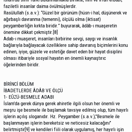
faziletli insanlar daima övülmüşlerdir.
Rasûlullah (s.a.v.): “Güzel bir görünüm (hüsn-i hal, düşünerek ve
ağırbaşlı davranma (temenni), ölçülü olma (iktisat)
peygamberliğin kırkta biridir.” buyurarak, âdâb-ı muaşeretin
önemine dikkat çekmiştir.[8]
Adab-ı muaşeret, insanları birbirine sevgi, saygı ve insanlık
bağlarıyla bağlayacak özelliklere sahip davranış biçimlerini konu
edinen, iyiye, güzele ve estetiğe davet eden bir hayat disiplini
olması itibariyle sosyal hayatın en önemli kaynaştırıc
öğelerinden biridir.
BİRİNCİ BÖLÜM
İBADETLERDE ÂDÂB VE ÖLÇÜ
1- EÛZÜ-BESMELE ADABI
İslam'da gerek dünya gerek ahiretle ilgili olsun her önemli ve
meşru işe besmele ile başlamak tavsiye edilmiş olup, tüm hayırlı
işlerin açılış sloganıdır. Hz. Peygamber (s.a.v.),"Besmele ile
başlanmayan işlerin bereketsiz ve neti­cesiz kalacağını"
belirtmiştir[9] ve kendileri fiili olarak uygu­lamış, her hayırlı işin