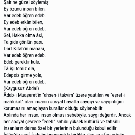
Şair ne güzel söylemiş:
Ey özünü insan bilen,
Var edeb öğren edeb.
Ey edeb erkân bilen,
Var edeb öğren edeb.
Gel, Hakka olma âsî,
Ta gide gönlün pası,
Dört Kitab'ın manası,
Var edeb öğren edeb.
Edeb gerektir kula,
Tâ işi temiz ola,
Edepsiz girme yola,
Var edeb öğren edeb.
(Kaygusuz Abdal)
Âdab-ı Muaşeret’in “ahsen-i takvim” üzere yaatılan ve “eşref-i
mahlukât” olan insanın sosyal hayatta saygıyı ve saygınlığını
korumasını amaçlayan kurallar olduğu söylenebilir.
Aslında her insan, insan olması sebebiyle, saygı değerdir. Ancak
her sosyal çevrede “edeb” sahibi yüksek kültürlü ve tahsilli
insanların daima özel bir yerlerinin bulunduğu kabul edilir.
İslâm’da sınıf farkı bulunmamakla birlikte, ilim ve irfan erbabı,