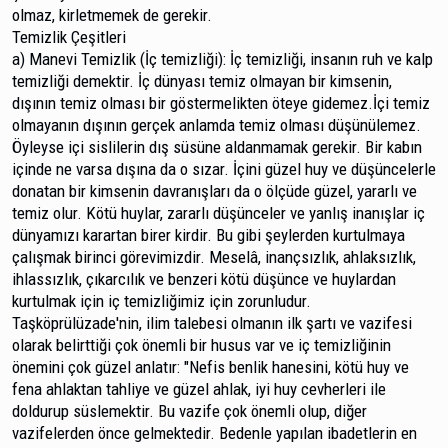
olmaz, kirletmemek de gerekir.
Temizlik Çeşitleri
a) Manevi Temizlik (İç temizliği): İç temizliği, insanın ruh ve kalp
temizliği demektir. İç dünyası temiz ol­mayan bir kimsenin,
dışının temiz olması bir göstermelikten öteye gidemez.İçi temiz
olmayanın dışının gerçek anlamda temiz olması düşünülemez.
Öyleyse içi sislilerin dış süsüne aldanmamak gerekir. Bir kabın
içinde ne varsa dışına da o sızar. İçini güzel huy ve düşüncelerle
donatan bir kimsenin davranışları da o ölçüde güzel, yararlı ve
temiz olur. Kötü huylar, zararlı düşünceler ve yanlış inanışlar iç
dünyamızı karartan birer kirdir. Bu gibi şeylerden kurtulmaya
çalışmak birinci görevimizdir. Meselâ, inançsızlık, ahlaksızlık,
ihlassızlık, çıkarcılık ve benzeri kötü düşünce ve huylardan
kurtulmak için iç temizliğimiz için zorunludur.
Taşköprülüzade'nin, ilim talebesi olmanın ilk şartı ve vazifesi
olarak belirttiği çok önemli bir husus var ve iç temiz­liğinin
önemini çok güzel anlatır: "Nefis benlik hanesini, kö­tü huy ve
fena ahlaktan tahliye ve güzel ahlak, iyi huy cev­herleri ile
doldurup süslemektir. Bu vazife çok önemli olup, diğer
vazifelerden önce gelmektedir. Bedenle yapılan iba­detlerin en