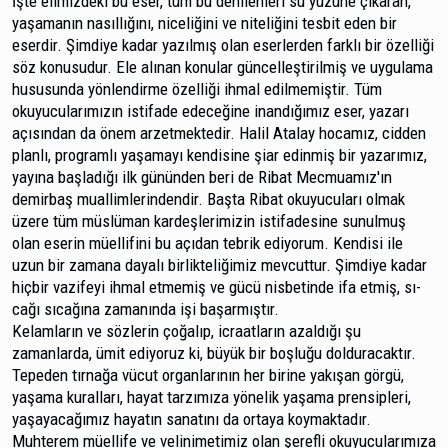
İşte elimizdeki bu eser, tüm bu denilenleri su yüzüne çıkaran,
yaşamanın nasıllığını, niceliğini ve niteliğini tesbit eden bir
eserdir. Şimdiye kadar yazılmış olan eserlerden farklı bir özelliği
söz konusudur. Ele alınan konular güncel­leştirilmiş ve uygulama
hususunda yönlendirme özelliği ih­mal edilmemiştir. Tüm
okuyucularımızın istifade edeceğine inandığımız eser, yazarı
açısından da önem arzetmektedir. Halil Atalay hocamız, cidden
planlı, programlı yaşamayı kendisine şiar edinmiş bir yazarımız,
yayına başladığı ilk gününden beri de Ribat Mecmuamız'ın
demirbaş muallimlerindendir. Başta Ribat okuyucuları olmak
üzere tüm müslüman kardeşlerimizin istifadesine sunulmuş
olan eserin müellifini bu açıdan tebrik ediyorum. Kendisi ile
uzun bir zamana dayalı birlikteliğimiz mevcuttur. Şimdiye kadar
hiç­bir vazifeyi ihmal etmemiş ve gücü nisbetinde ifa etmiş, sı­
cağı sıcağına zamanında işi başarmıştır.
Kelamların ve sözlerin çoğalıp, icraatların azaldığı şu
zamanlarda, ümit ediyoruz ki, büyük bir boşluğu doldura­caktır.
Tepeden tırnağa vücut organlarının her birine yakı­şan görgü,
yaşama kuralları, hayat tarzımıza yönelik yaşa­ma prensipleri,
yaşayacağımız hayatın sanatını da ortaya koymaktadır.
Muhterem müellife ve velinimetimiz olan şerefli okuyucularımıza