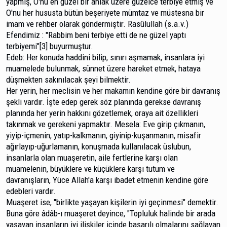
yapmış, O'nu en güzel bir ahlak üzere güzelce terbiye etmiş ve
O'nu her hususta bütün beşeriyete mümtaz ve müstesna bir
imam ve rehber olarak göndermiştir. Rasûlullah (s.a.v.)
Efendimiz : "Rabbim beni terbiye etti de ne güzel yaptı
terbiyemi"[3] bu­yurmuştur.
Edeb: Her konuda haddini bilip, sınırı aşmamak, in­sanlara iyi
muamelede bulunmak, sünnet üzere hareket et­mek, hataya
düşmekten sakınılacak şeyi bilmektir.
Her yerin, her meclisin ve her makamın kendine gö­re bir davranış
şekli vardır. İşte edep gerek söz planında ge­rekse davranış
planında her yerin hakkını gözetlemek, oraya ait özellikleri
takınmak ve gerekeni yapmaktır. Mesela: Eve girip çıkmanın,
yiyip-içmenin, yatıp-kalkmanın, giyinip-kuşanmanın, misafir
ağırlayıp-uğurlamanın, konuşmada kullanılacak üslubun,
insanlarla olan muaşeretin, aile fertle­rine karşı olan
muamelenin, büyüklere ve küçüklere karşı tutum ve
davranışların, Yüce Allah'a karşı ibadet etmenin kendine göre
edebleri vardır.
Muaşeret ise, "birlikte yaşayan kişilerin iyi geçinme­si" demektir.
Buna göre âdâb-ı muaşeret deyince, "Topluluk halinde bir arada
yaşayan insanların iyi ilişkiler içinde başarılı olmalarını sağlayan