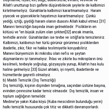
Allah'ı unutturup bizi gaflete düşürebilecek şey­lerle de kalbimizi
kirletmemeliyiz. Günahlarla kalbimizi karartmamalıyız. Haram
yiyecek ve giyeceklerle hayatımızı karartmamalıyız. Çünkü
yediği, içtiği, giydiği haram olanın duasını Allah kabul etmez.[31]
Manevi temizliğin başında iman gelmektedir. Pislik­lerin en
kötüsü ve "en büyük zulüm olan şirkten[32] ancak imanla,
tevhidle arınılır. Günahlardan ise tevbe ve istiğfarla temizleniriz.
Kalbimizi, kalıbımızı her türlü görünür görünmez pisliklerden
ibadetle, zikir, fikir ve hakka teslimi­yetle koruyabiliriz.
Manevi bünyemizin iki mikrobu olan nefis ve şeytan
düşmanlarını iyi tanımalıyız. İhlas ve zikirle bu mikropların önü
kesilmeli, tevbeyle yoğrulup, gözyaşıyla yunup, Allah'ın has kulu
haline gelmeliyiz.[33] Güzel ahlaklı, iyi niyetli, ibadet­lerde ve
hizmetlerde gayretli olmalıyız.
b) Maddi Temizlik (Dış Temizliği)
Dış temizliği, kişinin dişinden tırnağına, saçından üs­tüne başına,
evinden çevresine kadar temiz olmasıdır. Dış temizlik, insan ve
toplum sağlığının temelidir.
Medine'ye yakın Kuba köyü (Kuba mescidinin bu­lunduğu yerin)
halkı temizlik hususunda çok titiz ve dikkatli davranıyorlardı.