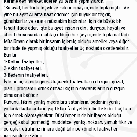
Kerime'den hareket ederek şu tesbiti yapmış­lardır.
"Bu ayet, her türlü teşvik ve sakındırmayı içinde toplamıştır. Ve
yine bu ayet Allah'a itaat edenler için büyük bir teşvik,
günahkarlar ve sırat-ı müstakim kaçkınları için de büyük bir
tehdit ifade eder. İşte bu ayet insanın dini, dünyası, hayatı ve
ahireti hususunda muhtaç olduğu her şeyi içinde toplamaktadır.
Müslüman olarak bir insanın işlemiş olduğu ameller veya diğer
bir ifade ile yapmış olduğu faaliyetler üç noktada özetlenebilir.
Bunlar:
1-Kalbin faaliyetleri,
2-Aklın faaliyetleri,
3-Bedenin faaliyetleri.
İşte bu üç alanda gerçekleşecek faaliyetlerin düzgün, güzel,
planlı, programlı, örnek olması kişinin davranışlarının düzgün
olmasına bağlıdır.
Ruhunu, fikrini yanlış mecralara satanların, bedenini yanlış
yollarda kullananların yaptıkları faaliyetler elbette ki bir başkası
için örnek olamayacaktır. Düşünmenin de bir ibadet olduğu
gerçeğikabul görmediği müddetçe, yanlış, noksan, yamuk fikir ve
görüşler, etrafımızı imara değil tahri­be yönelik faaliyetler
içerisinde ele alınır.