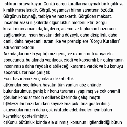
istikrarı ortaya koyar. Çünkü görgü kurallarına uymak bir kişilik ve
kimlik meselesidir. Görgü, yaşamayı bilme sanatının özüdür.
Görgünün kaynağı, terbiye ve nezakettir. Görgüden maksat,
insanlar arası ilişkilerde olgunluktur, medeniliktir. Görgü
kurallarının amacı da, kişilerin, ailenin ve toplumun huzurunu
sağlamaktır. İnsan hayatını daha düzeyli, daha disiplinli, daha
canlı, daha heyecanlı tutan ilke ve prensiplere “Görgü Kuralları”
adı verilmektedir.
Arkadaşlarımızla yaptığımız geniş ve uzun süreli isti­şareler
sonucunda, bu alanda yapılacak ciddi ve kapsamlı bir çalışmanın
insanımıza daha faydalı olabileceği kararına vardık ve bu konuyu
seçerek üzerinde çalıştık.
Eser hazırlanırken şunlara dikkat ettik.
a)Konular seçilirken, hayatın tüm yanları göz önünde
bulundurulmuş, geniş bir konu taraması yapılmış ve çok önemli
görülen konular tercih edilerek üzerinde çalışıl­mıştır.
b)Mevzular hazırlanırken kaynaklara çok itina gös­terilmiş,
okuyucularımızın daha çok istifade edebilmeleri için bütün
kaynaklar gösterilmiştir.
c)Konu, bütünlük içinde ele alınmış, konunun ilgi­lendirdiği bütün