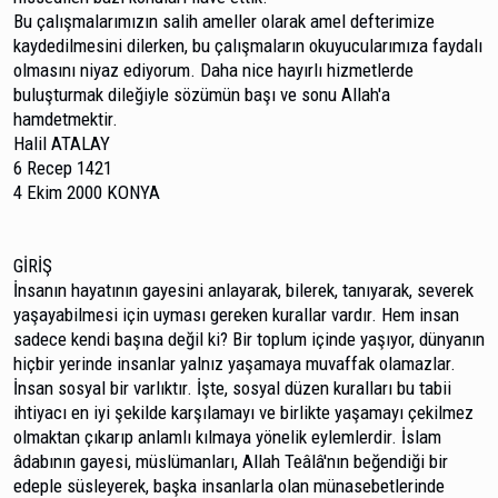
Bu çalışmalarımızın salih ameller olarak amel defte­rimize
kaydedilmesini dilerken, bu çalışmaların okuyucularımıza faydalı
olmasını niyaz ediyorum. Daha ni­ce hayırlı hizmetlerde
buluşturmak dileğiyle sözümün başı ve sonu Allah'a
hamdetmektir.
Halil ATALAY
6 Recep 1421
4 Ekim 2000 KONYA
GİRİŞ
İnsanın hayatının gayesini anlayarak, bilerek, tanı­yarak, severek
yaşayabilmesi için uyması gereken kurallar vardır. Hem insan
sadece kendi başına değil ki? Bir toplum içinde yaşıyor, dünyanın
hiçbir yerinde insanlar yalnız ya­şamaya muvaffak olamazlar.
İnsan sosyal bir varlıktır. İşte, sosyal düzen kuralları bu tabii
ihtiyacı en iyi şekilde karşıla­mayı ve birlikte yaşamayı çekilmez
olmaktan çıkarıp anlamlı kılmaya yönelik eylemlerdir. İslam
âdabının gayesi, müslümanları, Allah Teâlâ'nın beğendiği bir
edeple süsleye­rek, başka insanlarla olan münasebetlerinde