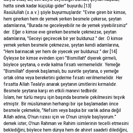
hatta sinek kadar küçülüp gider" buyurdu.[13]
Rasülullah (s.a.v.) şöyle buyurmuşlardır: "Evine giren bir kimse,
hem girerken hem de yemek yerken besmele çekerse, şeytan
adamlarına, "Burada ne geceleyebilir ne de yemek yiyebilirsiniz"
der. Eğer o kimse eve girerken besmele çekmezse, şeytan
adamlarına, "Gece­yi geçirecek bir yer buldunuz." der. O kimse
yemek yerken besmele çekmezse, şeytan kendi adamlarına,
"Hem barına­cak yer hem de yiyecek yer buldunuz." der.[14]
Öyleyse bir kimse evinden içeri "Bismillah" diyerek girmeli,
böylece şeytana, o evde kalma fırsatı vermemelidir. Yemeğe
"Bismillah" diyerek başlamalı, bu suretle şeytana, o yemeğe
ortak olma veya bereketini giderme fırsatı veril­memelidir. Her
fırsatta Allah Teala'yı anarak şeytanın ümit­lerini kırmalıdır.
Besmele şeytana karşı en etkili manevi ted­birdir.
İslam, her türlü meşru işin başında besmele çekilme­sini teşvik
etmiştir. Bir müslümanın herhangi bir işe başla­madan önce
besmele çekmekle, "Nefsim veya başka bir varlık adına değil
Allah adına, O'nun rızası için ve O'nun izniyle başlıyorum."
demek ister; O'nun Rahman ve Rahim isimlerinin tecelli etmesini
beklediğini, böylece hem dünya hem de ahiret saadeti dilediğini,