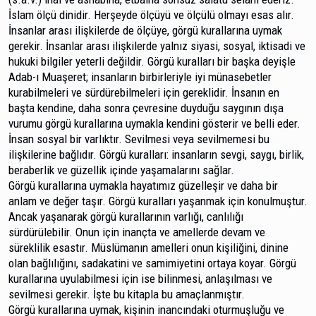
İslam ölçü dinidir. Herşeyde ölçüyü ve ölçülü olma­yı esas alır.
İnsanlar arası ilişkilerde de ölçüye, görgü kural­larına uymak
gerekir. İnsanlar arası ilişkilerde yalnız siyasi, sosyal, iktisadi ve
hukuki bilgiler yeterli değildir. Görgü kuralları bir başka deyişle
Adab-ı Muaşeret; insanların bir­birleriyle iyi münasebetler
kurabilmeleri ve sürdürebilmeleri için gereklidir. İnsanın en
başta kendine, daha sonra çevre­sine duyduğu saygının dışa
vurumu görgü kurallarına uy­makla kendini gösterir ve belli eder.
İnsan sosyal bir varlıktır. Sevilmesi veya sevilmemesi bu
ilişkilerine bağlıdır. Görgü kuralları: insanların sevgi, saygı, birlik,
beraberlik ve güzellik içinde yaşamalarını sağlar.
Görgü kurallarına uymakla hayatımız güzelleşir ve daha bir
anlam ve değer taşır. Görgü kuralları yaşanmak için konulmuştur.
Ancak yaşanarak görgü kurallarının varlı­ğı, canlılığı
sürdürülebilir. Onun için inançta ve amellerde devam ve
süreklilik esastır. Müslümanın amelleri onun kişi­liğini, dinine
olan bağlılığını, sadakatini ve samimiyetini ortaya koyar. Görgü
kurallarına uyulabilmesi için ise bilinmesi, anlaşılması ve
sevilmesi gerekir. İşte bu kitapla bu amaç­lanmıştır.
Görgü kurallarına uymak, kişinin inancındaki otur­muşluğu ve