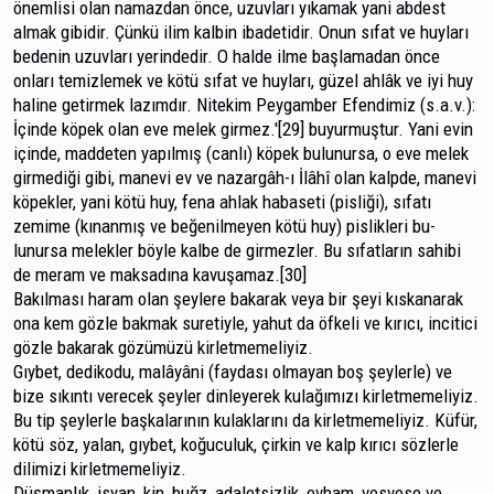
önemlisi olan namazdan önce, uzuvları yıkamak yani abdest
almak gibidir. Çünkü ilim kalbin ibadetidir. Onun sıfat ve huyları
bedenin uzuvları yerindedir. O halde ilme başlamadan önce
onları temizlemek ve kötü sıfat ve huyları, güzel ahlâk ve iyi huy
haline getirmek lazımdır. Ni­tekim Peygamber Efendimiz (s.a.v.):
İçinde köpek olan eve melek girmez.'[29] buyurmuştur. Yani evin
içinde, maddeten yapılmış (canlı) köpek bulunursa, o eve melek
girmediği gi­bi, manevi ev ve nazargâh-ı İlâhî olan kalpde, manevi
kö­pekler, yani kötü huy, fena ahlak habaseti (pisliği), sıfatı
zemime (kınanmış ve beğenilmeyen kötü huy) pislikleri bu­
lunursa melekler böyle kalbe de girmezler. Bu sıfatların sahi­bi
de meram ve maksadına kavuşamaz.[30]
Bakılması haram olan şeylere bakarak veya bir şeyi kıskanarak
ona kem gözle bakmak suretiyle, yahut da öfkeli ve kırıcı, incitici
gözle bakarak gözümüzü kirletmemeliyiz.
Gıybet, dedikodu, malâyâni (faydası olmayan boş şeylerle) ve
bize sıkıntı verecek şeyler dinleyerek kulağımızı kirletmemeliyiz.
Bu tip şeylerle başkalarının kulaklarını da kirletmemeliyiz. Küfür,
kötü söz, yalan, gıybet, koğuculuk, çirkin ve kalp kırıcı sözlerle
dilimizi kirletmemeliyiz.
Düşmanlık, isyan, kin, buğz, adaletsizlik, evham, vesvese ve