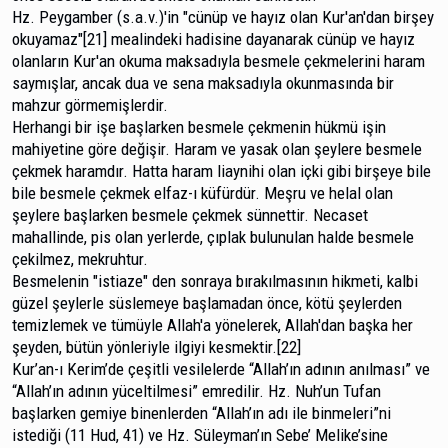
Hz. Peygamber (s.a.v.)'in "cünüp ve hayız olan Kur'an'dan birşey
okuyamaz"[21] mealindeki hadisine dayana­rak cünüp ve hayız
olanların Kur'an okuma maksadıyla besmele çekmelerini haram
saymışlar, ancak dua ve sena maksadıyla okunmasında bir
mahzur görmemişlerdir.
Herhangi bir işe başlarken besmele çekmenin hük­mü işin
mahiyetine göre değişir. Haram ve yasak olan şeylere besmele
çekmek haramdır. Hatta haram liaynihi olan içki gibi birşeye bile
bile besmele çekmek elfaz-ı küfürdür. Meşru ve helal olan
şeylere başlarken besmele çekmek sün­nettir. Necaset
mahallinde, pis olan yerlerde, çıplak bulunu­lan halde besmele
çekilmez, mekruhtur.
Besmelenin "istiaze" den sonraya bırakılmasının hikmeti, kalbi
güzel şeylerle süslemeye başlamadan önce, kötü şeylerden
temizlemek ve tümüyle Allah'a yönelerek, Allah'dan başka her
şeyden, bütün yönleriyle ilgiyi kesmektir.[22]
Kur’an-ı Kerim’de çeşitli vesilelerde “Allah’ın adının anılması” ve
“Allah’ın adının yüceltilmesi” emredilir. Hz. Nuh’un Tufan
başlarken gemiye binenlerden “Allah’ın adı ile binmeleri”ni
istediği (11 Hud, 41) ve Hz. Süleyman’ın Sebe’ Melike’sine