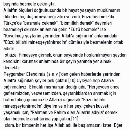
başında besmele çekmiştir.
Allah'ın ölçüleri doğrultusunda bir hayat yaşayan müslümanın
dilinden hiç düşürmeyeceği zikri ve virdi, Eûzü besmele'dir.
Türkçe'de "besmele çekmek", "bismillah demek" deyimleri
besmeleyi okumak anlamına gelir. "Eûzü besme­le" ise
"Kovulmuş şeytanın şerrinden Allah'a sığınırım" an­lamındaki
"Eûzü billahi mineşşeytânirracîm" cümlesiyle besmelenin ortak
adıdır.
İstiaze: Himayeye girmek, onun sayesinde hoşlanıl­mayan şeyden
kendisini korumak anlamında bir şeyin ya­nında yer almak
demektir.
Peygamber Efendimiz (s.a.v.)'den gelen haberlerde şerrinden
Allah'a sığınılan şeyler pek çoktur.[10] Öyleyse hep Allah'a
sığınmalıyız. Elmalılı merhumun dediği gibi; "Herşeyden önce
gafletimizden, vesvesemizden, şeytanlık­lardan annmak için
bütün bilinç gücümüzle Allah'a sığına­rak "Eûzü billahi
mineşşeytanirracîm" diyelim ve o her şeyi çeken kuvveti
yaşamak için, "Rahman ve Rahim olan Al­lah'ın adıyla" demek
olan besmele anahtarına yapışalım.[11]
İslam, bir kimsenin her işe Allah adı ile başlamasını ister. Eğer