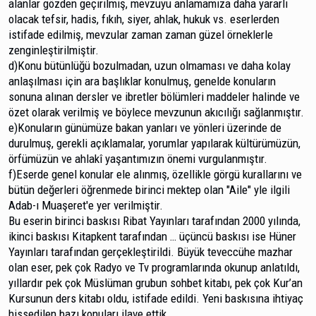
alanlar gözden geçirilmiş, mevzuyu anla­mamıza daha yararlı
olacak tefsir, hadis, fıkıh, siyer, ahlak, hukuk vs. eserlerden
istifade edilmiş, mevzular zaman za­man güzel örneklerle
zenginleştirilmiştir.
d)Konu bütünlüğü bozulmadan, uzun olmaması ve daha kolay
anlaşılması için ara başlıklar konulmuş, genelde konuların
sonuna alınan dersler ve ibretler bölümleri maddeler halinde ve
özet olarak verilmiş ve böylece mev­zunun akıcılığı sağlanmıştır.
e)Konuların günümüze bakan yanları ve yönleri üzerinde de
durulmuş, gerekli açıklamalar, yorumlar yapıla­rak kültürümüzün,
örfümüzün ve ahlakî yaşantımızın önemi vurgulanmıştır.
f)Eserde genel konular ele alınmış, özellikle görgü kurallarını ve
bütün değerleri öğrenmede birinci mektep olan "Aile" yle ilgili
Adab-ı Muaşeret'e yer verilmiştir.
Bu eserin birinci baskısı Ribat Yayınları tarafından 2000 yılında,
ikinci baskısı Kitapkent tarafından … üçüncü baskısı ise Hüner
Yayınları tarafından gerçekleştirildi. Büyük teveccühe mazhar
olan eser, pek çok Radyo ve Tv programlarında okunup anlatıldı,
yıllardır pek çok Müslüman grubun sohbet kitabı, pek çok Kur’an
Kursunun ders kitabı oldu, istifade edildi. Yeni baskısına ihtiyaç
hissedilen bazı konuları ilave ettik.