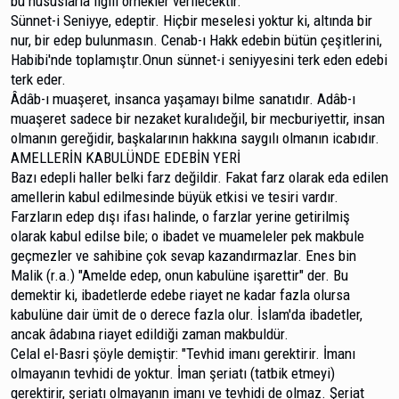
bu hususlarla ilgili örnekler verilecektir.
Sünnet-i Seniyye, edeptir. Hiçbir meselesi yoktur ki, altında bir
nur, bir edep bulunmasın. Cenab-ı Hakk edebin bütün çeşitlerini,
Habibi'nde toplamıştır.Onun sünnet-i seniyyesini terk eden edebi
terk eder.
Âdâb-ı muaşeret, insanca yaşamayı bilme sanatıdır. Adâb-ı
muaşeret sadece bir nezaket kuralıdeğil, bir mecbu­riyettir, insan
olmanın gereğidir, başkalarının hakkına saygılı olmanın icabıdır.
AMELLERİN KABULÜNDE EDEBİN YERİ
Bazı edepli haller belki farz değildir. Fakat farz ola­rak eda edilen
amellerin kabul edilmesinde büyük etkisi ve tesiri vardır.
Farzların edep dışı ifası halinde, o farzlar yerine getirilmiş
olarak kabul edilse bile; o ibadet ve muameleler pek makbule
geçmezler ve sahibine çok sevap kazandırmaz­lar. Enes bin
Malik (r.a.) "Amelde edep, onun kabulüne işa­rettir" der. Bu
demektir ki, ibadetlerde edebe riayet ne ka­dar fazla olursa
kabulüne dair ümit de o derece fazla olur. İslam'da ibadetler,
ancak âdabına riayet edildiği zaman makbuldür.
Celal el-Basri şöyle demiştir: "Tevhid imanı gerekti­rir. İmanı
olmayanın tevhidi de yoktur. İman şeriatı (tatbik etmeyi)
gerektirir, şeriatı olmayanın imanı ve tevhidi de ol­maz. Şeriat