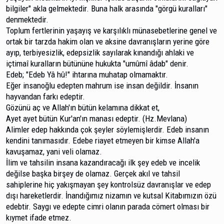
bilgiler" akla gelmektedir. Buna halk arasında "görgü kuralları"
denmektedir.
Toplum fertlerinin yaşayış ve karşılıklı münasebetle­rine genel ve
ortak bir tarzda hakim olan ve aksine davra­nışların yerine göre
ayıp, terbiyesizlik, edepsizlik sayılarak kınandığı ahlaki ve
içtimaî kuralların bütününe hukukta "umûmî âdab" denir.
Edeb; "Edeb Yâ hû!" ihtarına muhatap olmamaktır.
Eğer insanoğlu edepten mahrum ise insan değildir. İnsanın
hayvandan farkı edeptir.
Gözünü aç ve Allah'ın bütün kelamına dikkat et,
Ayet ayet bütün Kur'an'ın manası edeptir. (Hz.Mevlana)
Alimler edep hakkında çok şeyler söylemişlerdir. Edeb insanın
kendini tanımasıdır. Edebe riayet etmeyen bir kimse Allah'a
kavuşamaz, yani veli olamaz.
İlim ve tahsilin insana kazandıracağı ilk şey edeb ve incelik
değilse başka birşey de olamaz. Gerçek akıl ve tahsil
sahiplerine hiç yakışmayan şey kontrolsüz davranışlar ve edep
dışı hareketlerdir. İnandığımız nizamın ve kutsal Kitabımızın özü
edebtir. Saygı ve edepte cimri olanın para­da cömert olması bir
kıymet ifade etmez.