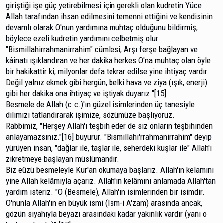
giriştiği işe güç yetirebilmesi için gerekli olan kudretin Yüce
Allah tarafından ihsan edilmesini temenni ettiğini ve kendisinin
devamlı olarak O'nun yardımına muhtaç olduğunu bildirmiş,
böylece ezeli kudretin yardımını celbetmiş olur.
"Bismillahirrahmanirrahim" cümlesi, Arşı ferşe bağ­layan ve
kâinatı ışıklandıran ve her dakika herkes O'na muhtaç olan öyle
bir hakikattir ki, milyonlar defa tekrar edilse yine ihtiyaç vardır.
Değil yalnız ekmek gibi hergün, belki hava ve ziya (ışık, enerji)
gibi her dakika ona ihtiyaç ve iştiyak duyarız."[15]
Besmele de Allah (c.c.)'ın güzel isimlerinden üç ta­nesiyle
dilimizi tatlandırarak işimize, sözümüze başlıyoruz.
Rabbimiz, "Herşey Allah'ı teşbih eder de siz onların teşbihinden
anlayamazsınız."[16] buyurur. "Bismillahi'rrahmanirrahim" deyip
yürüyen insan, "dağlar ile, taşlar ile, seherdeki kuşlar ile" Allah'ı
zikretmeye başlayan müslümandır.
Biz eûzü besmeleyle Kur'an okumaya başlarız. Al­lah'ın kelamını
yine Allah kelâmıyla açarız. Allah'ın kelâmını anlamada Allah'tan
yardım isteriz. "O (Besmele), Allah'ın isimlerinden bir isimdir.
O'nunla Allah'ın en büyük ismi (Ism-i A'zam) arasında ancak,
gözün siyahıyla beyazı ara­sındaki kadar yakınlık vardır (yani o