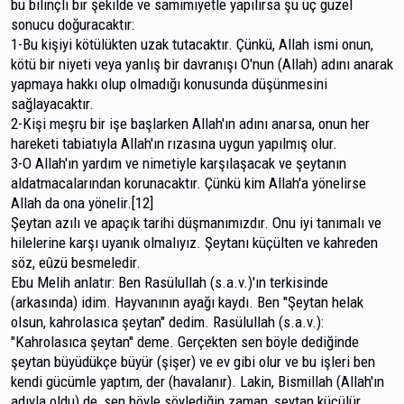
bu bilinçli bir şekilde ve samimiyetle yapılırsa şu üç güzel
sonucu doğuracaktır:
1-Bu kişiyi kötülükten uzak tutacaktır. Çünkü, Allah ismi onun,
kötü bir niyeti veya yanlış bir davranışı O'nun (Allah) adını anarak
yapmaya hakkı olup olmadığı konu­sunda düşünmesini
sağlayacaktır.
2-Kişi meşru bir işe başlarken Allah'ın adını anarsa, onun her
hareketi tabiatıyla Allah'ın rızasına uygun yapılmış olur.
3-O Allah'ın yardım ve nimetiyle karşılaşacak ve şeytanın
aldatmacalarından korunacaktır. Çünkü kim Al­lah'a yönelirse
Allah da ona yönelir.[12]
Şeytan azılı ve apaçık tarihi düşmanımızdır. Onu iyi tanımalı ve
hilelerine karşı uyanık olmalıyız. Şeytanı küçül­ten ve kahreden
söz, eûzü besmeledir.
Ebu Melih anlatır: Ben Rasülullah (s.a.v.)'ın terki­sinde
(arkasında) idim. Hayvanının ayağı kaydı. Ben "Şeytan helak
olsun, kahrolasıca şeytan" dedim. Rasülullah (s.a.v.):
"Kahrolasıca şeytan" deme. Gerçekten sen böyle dediğinde
şeytan büyüdükçe büyür (şişer) ve ev gibi olur ve bu işleri ben
kendi gücümle yaptım, der (havalanır). Lakin, Bismillah (Allah'ın
adıyla oldu) de, sen böyle söylediğin zaman, şeytan küçülür,