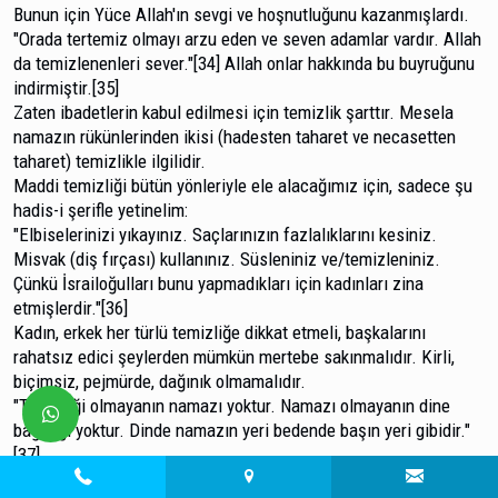
Bunun için Yüce Allah'ın sevgi ve hoşnutluğunu kazanmışlardı.
"Orada tertemiz olmayı arzu eden ve seven adamlar vardır. Allah
da temizlenenleri sever."[34] Allah onlar hakkında bu buyruğunu
indirmiştir.[35]
Zaten ibadetlerin kabul edilmesi için temizlik şarttır. Mesela
namazın rükünlerinden ikisi (hadesten taharet ve necasetten
taharet) temizlikle ilgilidir.
Maddi temizliği bütün yönleriyle ele alacağımız için, sadece şu
hadis-i şerifle yetinelim:
"Elbiselerinizi yıkayınız. Saçlarınızın fazlalıklarını ke­siniz.
Misvak (diş fırçası) kullanınız. Süsleniniz ve/temizleni­niz.
Çünkü İsrailoğulları bunu yapmadıkları için kadınları zi­na
etmişlerdir."[36]
Kadın, erkek her türlü temizliğe dikkat etmeli, başka­larını
rahatsız edici şeylerden mümkün mertebe sakınmalı­dır. Kirli,
biçimsiz, pejmürde, dağınık olmamalıdır.
"Temizliği olmayanın namazı yoktur. Namazı olma­yanın dine
bağlılığı yoktur. Dinde namazın yeri bedende başın yeri gibidir."
[37]