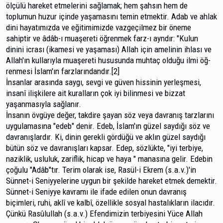
ölçülü hareket etmelerini sağlamak; hem şahsın hem de
toplumun huzur içinde yaşamasını temin etmektir. Adab ve ahlak
dini haya­tımızda ve eğitimimizde vazgeçilmez bir öneme
sahiptir ve âdâb-ı muaşereti öğrenmek farz-ı ayndır: "Kulun
dinini icra­sı (ikamesi ve yaşaması) Allah için amelinin ihlası ve
Allah­'ın kullarıyla muaşereti hususunda muhtaç olduğu ilmi öğ­
renmesi İslam'ın farzlarındandır.[2]
İnsanlar arasında saygı, sevgi ve güven hissinin yer­leşmesi,
insanî ilişkilere ait kuralların çok iyi bilinmesi ve bizzat
yaşanmasıyla sağlanır.
İnsanın övgüye değer, takdire şayan söz veya dav­ranış tarzlarını
uygulamasına "edeb" denir. Edeb, İslam'ın güzel saydığı söz ve
davranışlardır. Ki, dinin gerekli gördüğü ve aklın güzel saydığı
bütün söz ve davranışları kapsar. Edep, sözlükte, "iyi terbiye,
naziklik, usluluk, zariflik, hicap ve haya " manasına gelir. Edebin
çoğulu "Adâb"tır. Terim ola­rak ise, Rasül-i Ekrem (s.a.v.)'in
Sünnet-i Seniyyelerine uy­gun bir şekilde hareket etmek demektir.
Sünnet-i Seniyye kavramı ile ifade edilen onun davranış
biçimleri, ruhi, aklî ve kalbî, özellikle sosyal hastalıkların ilacıdır.
Çünkü Rasûlullah (s.a.v.) Efendimizin terbiyesini Yüce Allah