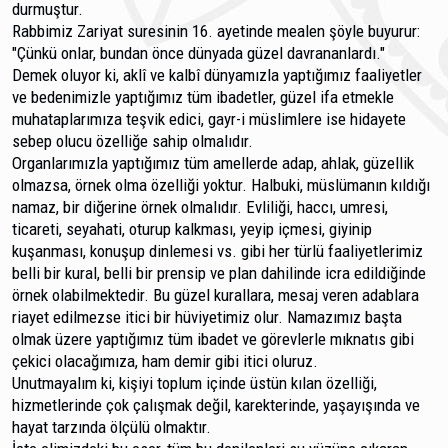
durmuş­tur.
Rabbimiz Zariyat suresinin 16. ayetinde mealen şöy­le buyurur:
"Çünkü onlar, bundan önce dünyada güzel davra­nanlardı."
Demek oluyor ki, aklî ve kalbî dünyamızla yaptığı­mız faaliyetler
ve bedenimizle yaptığımız tüm ibadetler, gü­zel ifa etmekle
muhataplarımıza teşvik edici, gayr-i müslimlere ise hidayete
sebep olucu özelliğe sahip olmalı­dır.
Organlarımızla yaptığımız tüm amellerde adap, ah­lak, güzellik
olmazsa, örnek olma özelliği yoktur. Halbuki, müslümanın kıldığı
namaz, bir diğerine örnek olmalıdır. Ev­liliği, haccı, umresi,
ticareti, seyahati, oturup kalkması, yeyip içmesi, giyinip
kuşanması, konuşup dinlemesi vs. gibi her türlü faaliyetlerimiz
belli bir kural, belli bir prensip ve plan dahilinde icra edildiğinde
örnek olabilmektedir. Bu güzel kurallara, mesaj veren adablara
riayet edilmezse itici bir hü­viyetimiz olur. Namazımız başta
olmak üzere yaptığımız tüm ibadet ve görevlerle mıknatıs gibi
çekici olacağımıza, ham demir gibi itici oluruz.
Unutmayalım ki, kişiyi toplum içinde üstün kılan özelliği,
hizmetlerinde çok çalışmak değil, karekterinde, yaşa­yışında ve
hayat tarzında ölçülü olmaktır.