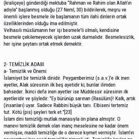
(kraliçeye) gönderdiği mektuba “Rahman ve Rahim olan Allah’ın
adıyla” başlanmış olduğu (27 Neml, 30) bildirilerek, meşru ve
önemli işlere besmele ile başlamanın tüm ilahi dinlerin ortak
özelliklerinden olduğu ima edilmiştir.
Velhasılı müslümanın her işi besmele'li olmalı, ken­disine
besmele çekilemeyecek işlerden uzak durmalıdır. Besmelesizlik,
her işine şeytanı ortak etmek demektir.
2- TEMİZLİK ADABI
a- Temizlik ve Önemi:
İslamiyet bir temizlik dinidir. Peygamberimiz (s.a.v.)'e ilk inen
ayetler, Alak sûresinin ilk beş ayetidir ki; bunlar ilimden
bahseder. İkinci defa inen ayetler ise Müddessir sûresinin ilk
ayetleridir ve şöyledir: "Ey bürünüp sarınan (Rasülüm)! Kalk, artık
(insanları) uyar. Sadece Rabbini büyük tanı. Elbiseni tertemiz
tut. Kötü (pis) şeyleri terk et."[23]
İslam dini temizliği mutlak manasıyla ön plana al­mıştır. O
manevi temizlik demek olan inanç meselesine ne kadar önem
vermişse, maddi temizliğe de o derece kıymet vermiştir. İslam'ın