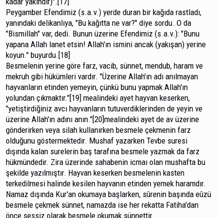
kadar yakındır)".[17]
Peygamber Efendimiz (s.a.v.) yerde duran bir kağı­da rastladı,
yanındaki delikanlıya, "Bu kağıtta ne var?" diye sordu. O da
"Bismillah" var, dedi. Bunun üzerine Efendimiz (s.a.v.): "Bunu
yapana Allah lanet etsin! Allah'ın ismini an­cak (yakışan) yerine
koyun." buyurdu.[18]
Besmelenin yerine göre farz, vacib, sünnet, mendub, haram ve
mekruh gibi hükümleri vardır. "Üzerine Allah'ın adı anılmayan
hayvanların etinden yemeyin, çünkü bunu yapmak Allah'ın
yolundan çıkmaktır."[19] mealindeki ayet hayvan keserken,
"yetiştirdiğiniz avcı hayvanların tutuverdiklerinden de yeyin ve
üzerine Allah'ın adını anın."[20]mealindeki ayet de av üzerine
gönderirken veya silah kulla­nırken besmele çekmenin farz
olduğunu göstermektedir. Mushaf yazarken Tevbe suresi
dışında kalan surelerin baş tarafına besmele yazmak da farz
hükmündedir. Zira üzerin­de sahabenin icmaı olan mushafta bu
şekilde yazılmıştır. Hayvan keserken besmelenin kasten
terkedilmesi halinde kesilen hayvanın etinden yemek haramdır.
Namaz dışında Kur'an okumaya başlarken, sûrenin başında eûzü
besmele çekmek sünnet, namazda ise her rekatta Fatiha'dan
önce sessiz olarak besmele okumak sünnettir.