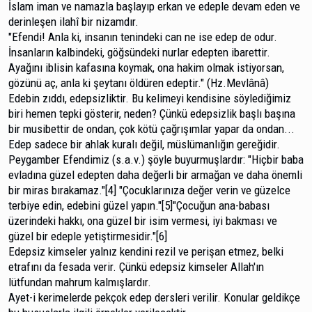
İslam iman ve namazla başlayıp erkan ve edeple devam eden ve
derinleşen ilahî bir nizamdır.
"Efendi! Anla ki, insanın tenindeki can ne ise edep de odur.
İnsanların kalbindeki, göğsündeki nurlar edepten ibarettir.
Ayağını iblisin kafasına koymak, ona hakim olmak istiyorsan,
gözünü aç, anla ki şeytanı öldüren edeptir." (Hz.Mevlânâ)
Edebin zıddı, edepsizliktir. Bu kelimeyi kendisine söylediğimiz
biri hemen tepki gösterir, neden? Çünkü edep­sizlik başlı başına
bir musibettir de ondan, çok kötü çağrı­şımlar yapar da ondan...
Edep sadece bir ahlak kuralı değil, müslümanlığın gereğidir.
Peygamber Efendimiz (s.a.v.) şöyle buyurmuşlardır: "Hiçbir baba
evladına güzel edepten daha değerli bir arma­ğan ve daha önemli
bir miras bırakamaz."[4] "Çocuklarınıza değer verin ve güzelce
terbiye edin, edebini güzel yapın."[5]"Çocuğun ana-babası
üzerindeki hakkı, ona güzel bir isim vermesi, iyi bakması ve
güzel bir edeple yetiştirmesidir."[6]
Edepsiz kimseler yalnız kendini rezil ve perişan et­mez, belki
etrafını da fesada verir. Çünkü edepsiz kimseler Allah'ın
lütfundan mahrum kalmışlardır.
Ayet-i kerimelerde pekçok edep dersleri verilir. Ko­nular geldikçe