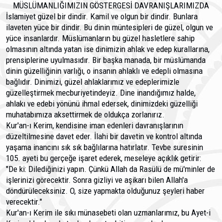
MÜSLÜMANLIĞIMIZIN GÖSTERGESİ DAVRANIŞLARIMIZDA
İslamiyet güzel bir dindir. Kamil ve olgun bir dindir. Bunlara
ilaveten yüce bir dindir. Bu dinin müntesipleri de güzel, olgun ve
yüce insanlardır. Müslümanların bu güzel hasletlere sahip
olmasının altında yatan ise dinimizin ahlak ve edep kurallarına,
prensiplerine uyulmasıdır. Bir başka manada, bir müslümanda
dinin güzelliğinin varlığı, o insanın ahlaklı ve edepli olmasına
bağlıdır. Dinimizi, güzel ahlakla­rımız ve edeplerimizle
güzelleştirmek mecburiyetindeyiz. Di­ne inandığımız halde,
ahlakı ve edebi yönünü ihmal eder­sek, dinimizdeki güzelliği
muhatabımıza aksettirmek de ol­dukça zorlanırız.
Kur'an-ı Kerim, kendisine iman edenleri davranışla­rının
düzeltilmesine davet eder. İlahi bir davetin ve kontrol altında
yaşama inancını sık sık bağlılarına hatırlatır. Tevbe suresinin
105. ayeti bu gerçeğe işaret ederek, meseleye açıklık getirir:
"De ki: Dilediğinizi yapın. Çünkü Allah da Rasülü de mü'minler de
işlerinizi görecektir. Sonra gizliyi ve aşikarı bi­len Allah'a
döndürüleceksiniz. O, size yapmakta olduğunuz şeyleri haber
verecektir."
Kur'an-ı Kerim ile sıkı münasebeti olan uzmanları­mız, bu Ayet-i