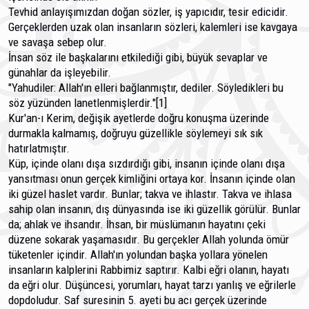
Tevhid anlayışımızdan doğan sözler, iş yapıcıdır, te­sir edicidir.
Gerçeklerden uzak olan insanların sözleri, ka­lemleri ise kavgaya
ve savaşa sebep olur.
İnsan söz ile başkalarını etkilediği gibi, büyük sevap­lar ve
günahlar da işleyebilir.
"Yahudiler: Allah'ın elleri bağlanmıştır, dediler. Söy­ledikleri bu
söz yüzünden lanetlenmişlerdir."[1]
Kur'an-ı Kerim, değişik ayetlerde doğru konuşma üzerinde
durmakla kalmamış, doğruyu güzellikle söylemeyi sık sık
hatırlatmıştır.
Küp, içinde olanı dışa sızdırdığı gibi, insanın içinde olanı dışa
yansıtması onun gerçek kimliğini ortaya kor. İn­sanın içinde olan
iki güzel haslet vardır. Bunlar; takva ve ihlastır. Takva ve ihlasa
sahip olan insanın, dış dünyasında ise iki güzellik görülür. Bunlar
da; ahlak ve ihsandır. İhsan, bir müslümanın hayatını çeki
düzene sokarak yaşamasıdır. Bu gerçekler Allah yolunda ömür
tüketenler içindir. Allah'ın yolundan başka yollara yönelen
insanların kalplerini Rabbimiz saptırır. Kalbi eğri olanın, hayatı
da eğri olur. Dü­şüncesi, yorumları, hayat tarzı yanlış ve eğrilerle
dopdoludur. Saf suresinin 5. ayeti bu acı gerçek üzerinde